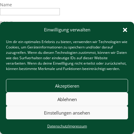
Name
E-Mail
Einwilligung verwalten
Telefonnummer
Um dir ein optimales Erlebnis zu bieten, verwenden wir Technologien wie
Cookies, um Geräteinformationen zu speichern und/oder darauf
zuzugreifen. Wenn du diesen Technologien zustimmst, können wir Daten
wie das Surfverhalten oder eindeutige IDs auf dieser Website
Nachricht hinzufügen
verarbeiten. Wenn du deine Einwillligung nicht erteilst oder zurückziehst,
können bestimmte Merkmale und Funktionen beeinträchtigt werden.
Anfrage absenden
Akzeptieren
Ablehnen
Einstellungen ansehen
Impressum
|
Datenschutz
Datenschutz
Impressum