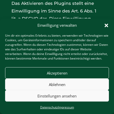
Das Aktivieren des Plugins stellt eine
Einwilligung im Sinne des Art. 6 Abs. 1
lit. a DSGVO dar. Diese Einwilligung
Einwilligung verwalten
können Sie jederzeit mit Wirkung für die
Zukunft widerrufen.
Um dir ein optimales Erlebnis zu bieten, verwenden wir Technologien wie
Cookies, um Geräteinformationen zu speichern und/oder darauf
Facebook Plugins (Like & Share-
zuzugreifen. Wenn du diesen Technologien zustimmst, können wir Daten
Button)
wie das Surfverhalten oder eindeutige IDs auf dieser Website
verarbeiten. Wenn du deine Einwillligung nicht erteilst oder zurückziehst,
können bestimmte Merkmale und Funktionen beeinträchtigt werden.
Auf unseren Seiten sind Plugins des
sozialen Netzwerks Facebook, Anbieter
Akzeptieren
Facebook Inc., 1 Hacker Way, Menlo Park,
California 94025, USA, integriert. Die
Ablehnen
Facebook Plugins erkennen Sie an dem
Einstellungen ansehen
Facebook-Logo oder dem “Like-Button”
(“Gefällt mir”) auf unserer Seite. Eine
Datenschutz
Impressum
Übersicht über die Facebook Plugins